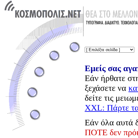
Eμείς σας αγα
Eάν ήρθατε στη
ξεχάσετε να
κα
δείτε τις μειω
XXL: Πάρτε τα
Eάν όλα αυτά δ
ΠOTE δεν πρόκ