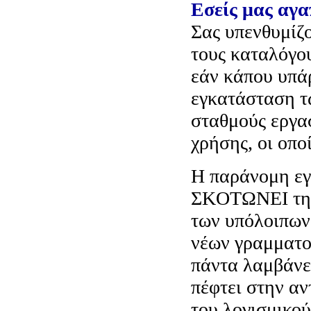
Eσείς μας αγα
Σας υπενθυμίζο
τους καταλόγο
εάν κάπου υπάρ
εγκατάσταση τ
σταθμούς εργασ
χρήσης, οι οπο
H παράνομη εγ
ΣKOTΩNEI τη δ
των υπόλοιπων
νέων γραμματο
πάντα λαμβάνε
πέφτει στην α
του λογισμικού