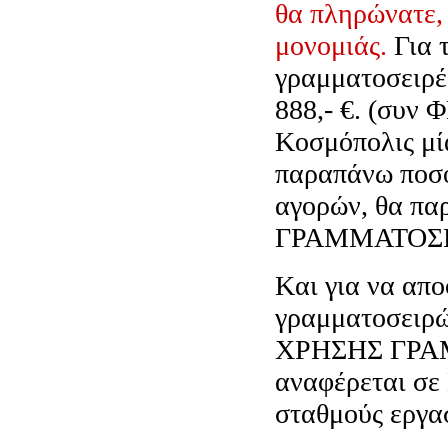
θα πληρώνατε, 
μονομιάς.
Για τ
γραμματοσειρέ
888,- €. (συν
Kοσμόπολις μί
παραπάνω ποσό 
αγορών, θα π
ΓPAMMATOΣE
Kαι για να απο
γραμματοσειρ
XPHΣHΣ ΓPAM
αναφέρεται σ
σταθμούς εργασ